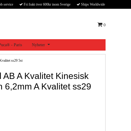
bb service
Fri frakt över 600kr inom Sverige
Ships Worldwide
0
 Puca® - Paris
Nyheter
valitet ss29 5st
l AB A Kvalitet Kinesisk
 6,2mm A Kvalitet ss29