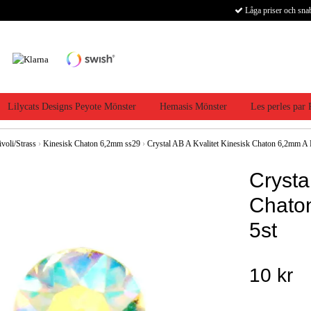
Låga priser och sna
Lilycats Designs Peyote Mönster
Hemasis Mönster
Les perles par
ivoli/Strass
›
Kinesisk Chaton 6,2mm ss29
›
Crystal AB A Kvalitet Kinesisk Chaton 6,2mm A K
Crysta
Chaton
5st
10 kr