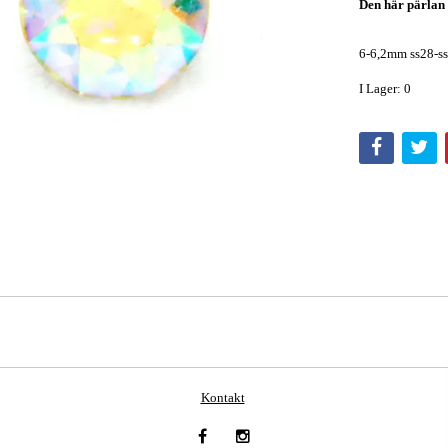
Den här pärlan h
6-6,2mm ss28-s
I Lager: 0
Kontakt