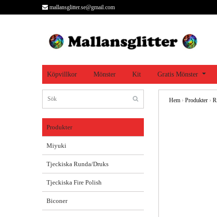
mallansglitter.se@gmail.com
Köpvillkor
Mönster
Kit
Gratis Mönster
Hem
›
Produkter
›
R
Produkter
Miyuki
Tjeckiska Runda/Druks
Tjeckiska Fire Polish
Biconer