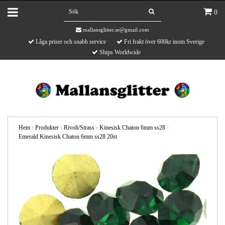
0
mallansglitter.se@gmail.com
Låga priser och snabb service
Fri frakt över 600kr inom Sverige
Ships Worldwide
Hem
›
Produkter
›
Rivoli/Strass
›
Kinesisk Chaton 6mm ss28
›
Emerald Kinesisk Chaton 6mm ss28 20st