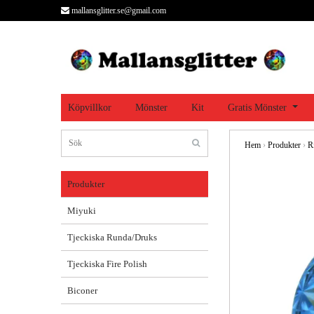
mallansglitter.se@gmail.com
Köpvillkor
Mönster
Kit
Gratis Mönster
Hem
›
Produkter
›
R
Produkter
Miyuki
Tjeckiska Runda/Druks
Tjeckiska Fire Polish
Biconer