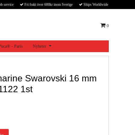
bb service
Fri frakt över 600kr inom Sverige
Ships Worldwide
0
 Puca® - Paris
Nyheter
arine Swarovski 16 mm
 1122 1st
öp