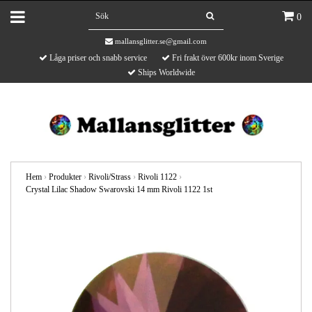
0
mallansglitter.se@gmail.com
Låga priser och snabb service
Fri frakt över 600kr inom Sverige
Ships Worldwide
Hem
›
Produkter
›
Rivoli/Strass
›
Rivoli 1122
›
Crystal Lilac Shadow Swarovski 14 mm Rivoli 1122 1st