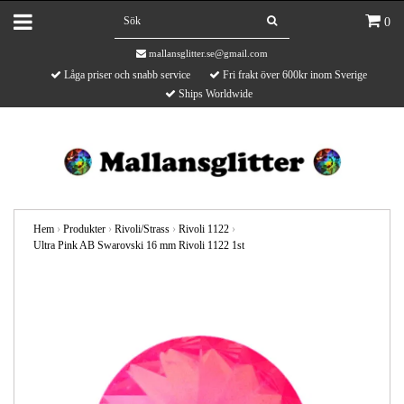
0
mallansglitter.se@gmail.com
Låga priser och snabb service
Fri frakt över 600kr inom Sverige
Ships Worldwide
Hem
›
Produkter
›
Rivoli/Strass
›
Rivoli 1122
›
Ultra Pink AB Swarovski 16 mm Rivoli 1122 1st