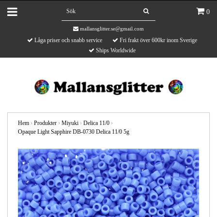
0
mallansglitter.se@gmail.com
Låga priser och snabb service
Fri frakt över 600kr inom Sverige
Ships Worldwide
Hem
›
Produkter
›
Miyuki
›
Delica 11/0
›
Opaque Light Sapphire DB-0730 Delica 11/0 5g