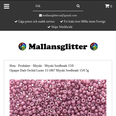
0
mallansglitter.se@gmail.com
Låga priser och snabb service
Fri frakt över 600kr inom Sverige
Ships Worldwide
Hem
›
Produkter
›
Miyuki
›
Miyuki Seedbeads 15/0
›
Opaque Dark Orchid Luster 15-1867 Miyuki Seedbeads 15/0 5g