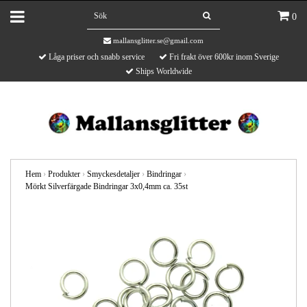
0
mallansglitter.se@gmail.com
Låga priser och snabb service
Fri frakt över 600kr inom Sverige
Ships Worldwide
Hem
›
Produkter
›
Smyckesdetaljer
›
Bindringar
›
Mörkt Silverfärgade Bindringar 3x0,4mm ca. 35st