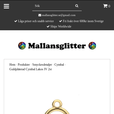
0
mallansglitter.se@gmail.com
Låga priser och snabb service
Fri frakt över 600kr inom Sverige
Ships Worldwide
Hem
›
Produkter
›
Smyckesdetaljer
›
Cymbal
›
Guldpläterad Cymbal Lakos IV 2st