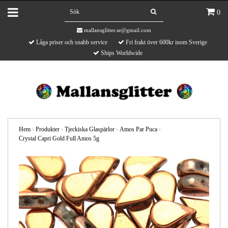
0
mallansglitter.se@gmail.com
Låga priser och snabb service
Fri frakt över 600kr inom Sverige
Ships Worldwide
Hem
›
Produkter
›
Tjeckiska Glaspärlor
›
Amos Par Puca
›
Crystal Capri Gold Full Amos 5g