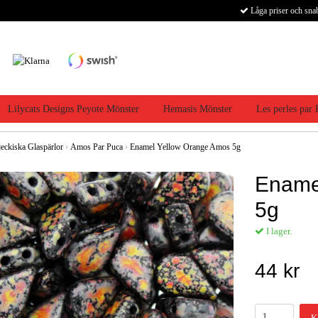
Låga priser och sna
Lilycats Designs Peyote Mönster
Hemasis Mönster
Les perles par
jeckiska Glaspärlor
›
Amos Par Puca
›
Enamel Yellow Orange Amos 5g
Ename
5g
I lager.
44 kr
K