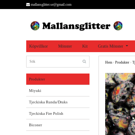
mallansglitter.se@gmail.com
Köpvillkor
Mönster
Kit
Gratis Mönster
Hem
›
Produkter
›
T
Produkter
Miyuki
Tjeckiska Runda/Druks
Tjeckiska Fire Polish
Biconer