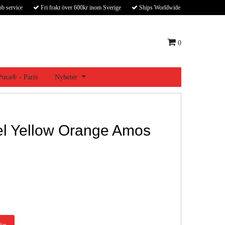
bb service
Fri frakt över 600kr inom Sverige
Ships Worldwide
0
 Puca® - Paris
Nyheter
l Yellow Orange Amos
öp