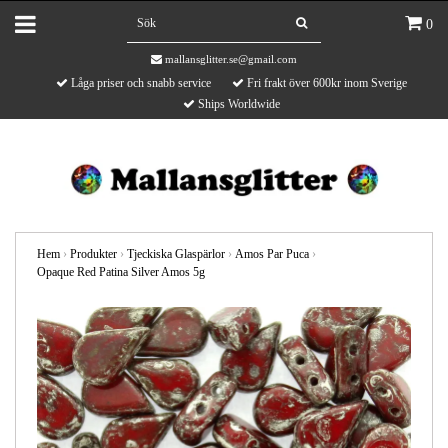
0
mallansglitter.se@gmail.com
Låga priser och snabb service
Fri frakt över 600kr inom Sverige
Ships Worldwide
Hem
›
Produkter
›
Tjeckiska Glaspärlor
›
Amos Par Puca
›
Opaque Red Patina Silver Amos 5g