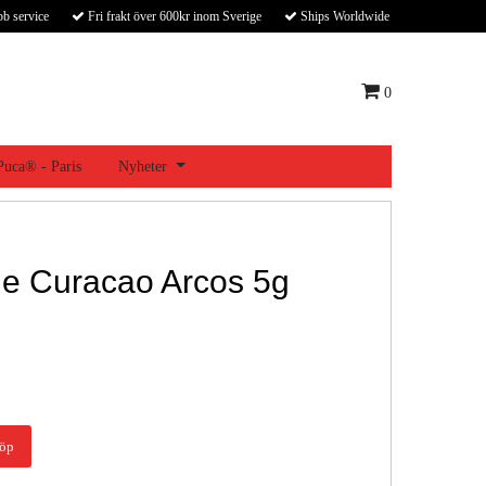
bb service
Fri frakt över 600kr inom Sverige
Ships Worldwide
0
 Puca® - Paris
Nyheter
e Curacao Arcos 5g
öp