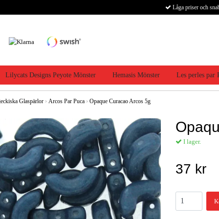
Låga priser och sna
Lilycats Designs Peyote Mönster
Hemasis Mönster
Les perles par
jeckiska Glaspärlor
›
Arcos Par Puca
›
Opaque Curacao Arcos 5g
Opaqu
I lager.
37 kr
K