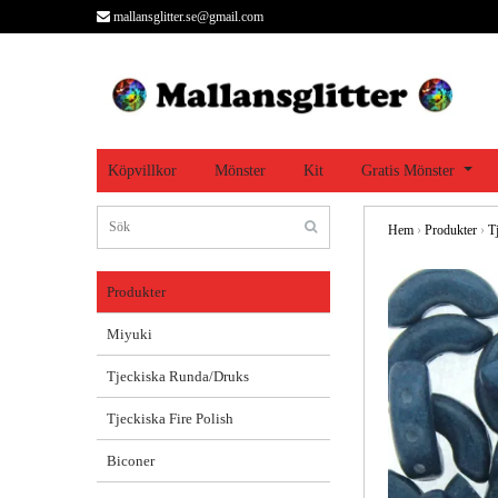
mallansglitter.se@gmail.com
Köpvillkor
Mönster
Kit
Gratis Mönster
Hem
›
Produkter
›
T
Produkter
Miyuki
Tjeckiska Runda/Druks
Tjeckiska Fire Polish
Biconer