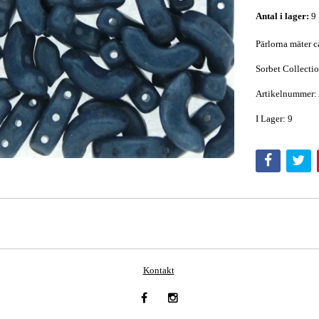
Antal i lager:
9
Pärlorna mäter c
Sorbet Collecti
Artikelnummer:
I Lager: 9
Kontakt