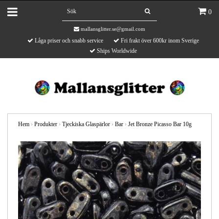
0
mallansglitter.se@gmail.com
Låga priser och snabb service
Fri frakt över 600kr inom Sverige
Ships Worldwide
Hem
›
Produkter
›
Tjeckiska Glaspärlor
›
Bar
›
Jet Bronze Picasso Bar 10g