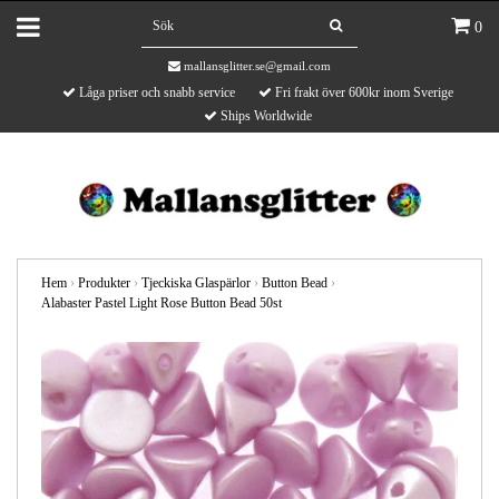
0
mallansglitter.se@gmail.com
Låga priser och snabb service
Fri frakt över 600kr inom Sverige
Ships Worldwide
Hem
›
Produkter
›
Tjeckiska Glaspärlor
›
Button Bead
›
Alabaster Pastel Light Rose Button Bead 50st