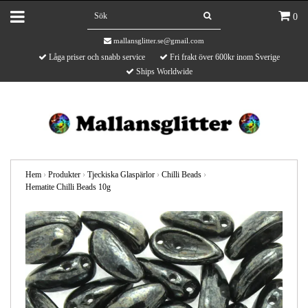
0
mallansglitter.se@gmail.com
Låga priser och snabb service
Fri frakt över 600kr inom Sverige
Ships Worldwide
Hem
›
Produkter
›
Tjeckiska Glaspärlor
›
Chilli Beads
›
Hematite Chilli Beads 10g