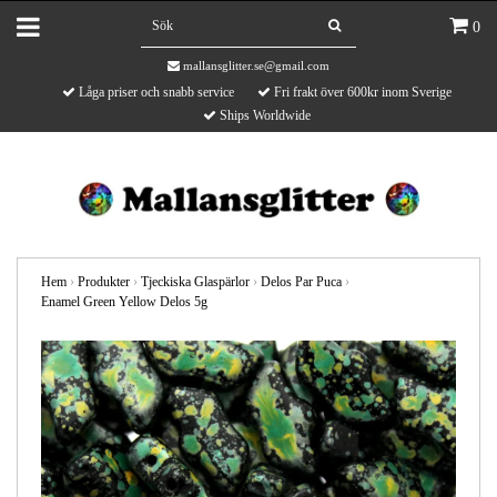
0
mallansglitter.se@gmail.com
Låga priser och snabb service
Fri frakt över 600kr inom Sverige
Ships Worldwide
Hem
›
Produkter
›
Tjeckiska Glaspärlor
›
Delos Par Puca
›
Enamel Green Yellow Delos 5g