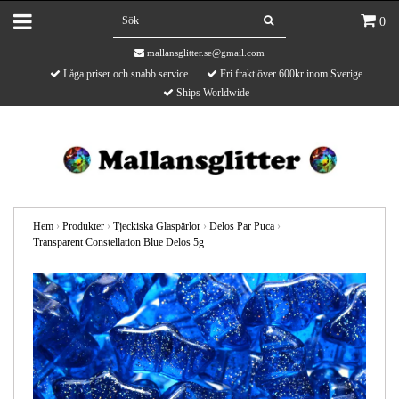
0
mallansglitter.se@gmail.com
Låga priser och snabb service
Fri frakt över 600kr inom Sverige
Ships Worldwide
Hem
›
Produkter
›
Tjeckiska Glaspärlor
›
Delos Par Puca
›
Transparent Constellation Blue Delos 5g