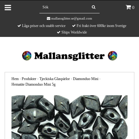
0
mallansglitter.se@gmail.com
Låga priser och snabb service
Fri frakt över 600kr inom Sverige
Ships Worldwide
Hem
›
Produkter
›
Tjeckiska Glaspärlor
›
Diamonduo Mini
›
Hematite Diamonduo Mini 5g