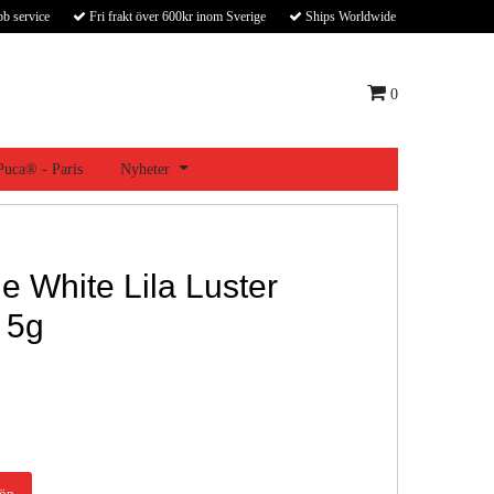
bb service
Fri frakt över 600kr inom Sverige
Ships Worldwide
0
 Puca® - Paris
Nyheter
 White Lila Luster
 5g
öp