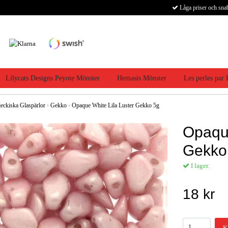
Låga priser och sna
Lilycats Designs Peyote Mönster
Hemasis Mönster
Les perles par
jeckiska Glaspärlor
›
Gekko
›
Opaque White Lila Luster Gekko 5g
Opaque
Gekko
I lager.
18 kr
K