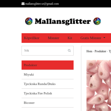
mallansglitter.se@gmail.com
Köpvillkor
Mönster
Kit
Gratis Mönster
Hem
›
Produkter
›
T
Produkter
Miyuki
Tjeckiska Runda/Druks
Tjeckiska Fire Polish
Biconer