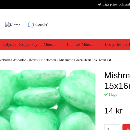
Låga priser och sna
Lilycats Designs Peyote Mönster
Hemasis Mönster
Les perles par
jeckiska Glaspärlor
›
Hearts FP Selection
›
Mishmash Green Heart 15x16mm 1st
Mishm
15x16
I lager.
14 kr
K