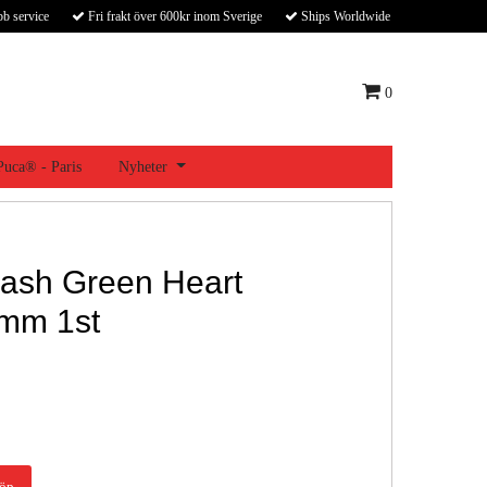
bb service
Fri frakt över 600kr inom Sverige
Ships Worldwide
0
 Puca® - Paris
Nyheter
ash Green Heart
mm 1st
öp