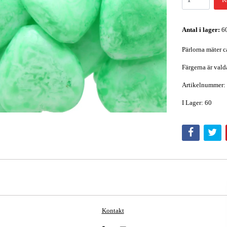
Antal i lager:
6
Pärlorna mäter c
Färgerna är vald
Artikelnummer
I Lager: 60
Kontakt