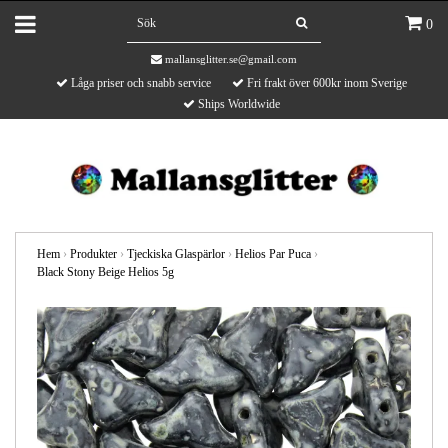
0
mallansglitter.se@gmail.com
Låga priser och snabb service
Fri frakt över 600kr inom Sverige
Ships Worldwide
Hem
›
Produkter
›
Tjeckiska Glaspärlor
›
Helios Par Puca
›
Black Stony Beige Helios 5g