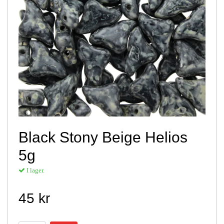
Black Stony Beige Helios
5g
I lager.
45 kr