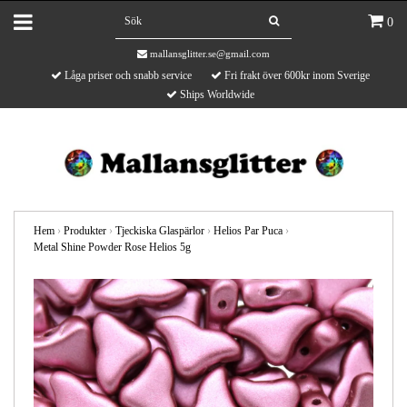
0
mallansglitter.se@gmail.com
Låga priser och snabb service
Fri frakt över 600kr inom Sverige
Ships Worldwide
Hem
›
Produkter
›
Tjeckiska Glaspärlor
›
Helios Par Puca
›
Metal Shine Powder Rose Helios 5g