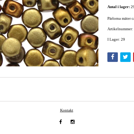
Antal i lager:
2
Pärlorna mäter c
Artikelnummer:
I Lager: 29
Kontakt