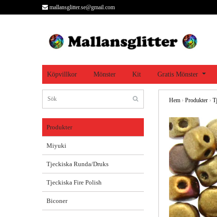
mallansglitter.se@gmail.com
Köpvillkor
Mönster
Kit
Gratis Mönster
Hem
›
Produkter
›
T
Produkter
Miyuki
Tjeckiska Runda/Druks
Tjeckiska Fire Polish
Biconer