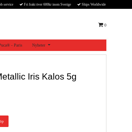
bb service
Fri frakt över 600kr inom Sverige
Ships Worldwide
0
 Puca® - Paris
Nyheter
etallic Iris Kalos 5g
öp