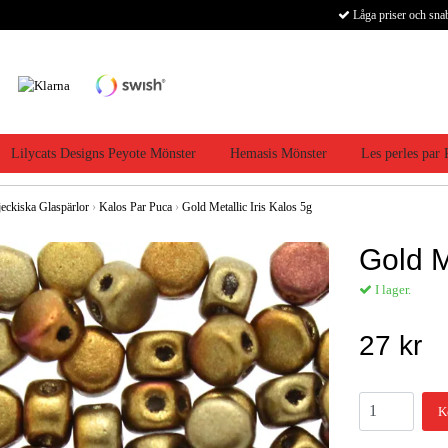
Låga priser och sna
Lilycats Designs Peyote Mönster
Hemasis Mönster
Les perles par
jeckiska Glaspärlor
›
Kalos Par Puca
›
Gold Metallic Iris Kalos 5g
Gold M
I lager.
27 kr
K