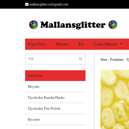
mallansglitter.se@gmail.com
Köpvillkor
Mönster
Kit
Gratis Mönster
Hem
›
Produkter
›
T
Produkter
Miyuki
Tjeckiska Runda/Druks
Tjeckiska Fire Polish
Biconer