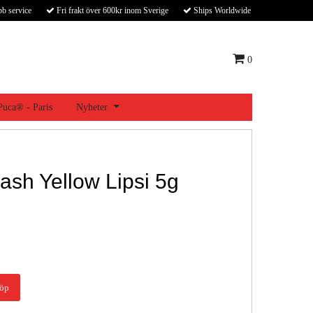
bb service
Fri frakt över 600kr inom Sverige
Ships Worldwide
0
 Puca® - Paris
Nyheter
sh Yellow Lipsi 5g
öp