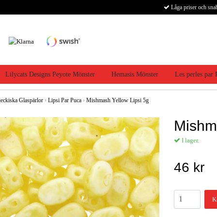
Låga priser och sna
Lilycats Designs Peyote Mönster
Hemasis Mönster
Les perles par
jeckiska Glaspärlor
›
Lipsi Par Puca
›
Mishmash Yellow Lipsi 5g
Mishma
I lager.
46 kr
K