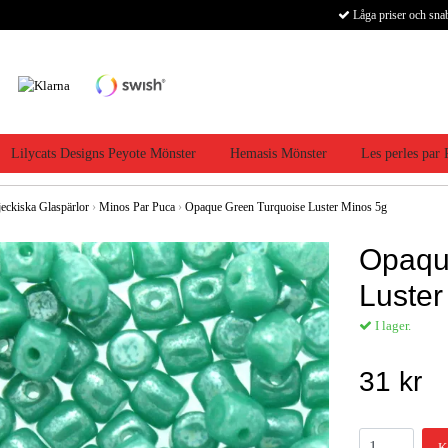
Låga priser och sna
Lilycats Designs Peyote Mönster
Hemasis Mönster
Les perles par
jeckiska Glaspärlor
›
Minos Par Puca
›
Opaque Green Turquoise Luster Minos 5g
Opaqu
Luster
I lager.
31 kr
K