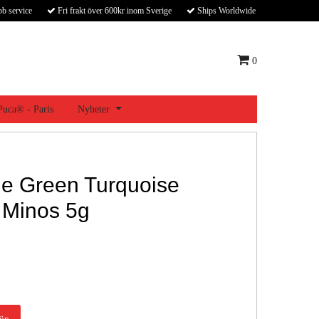
bb service
Fri frakt över 600kr inom Sverige
Ships Worldwide
0
 Puca® - Paris
Nyheter
e Green Turquoise
 Minos 5g
öp