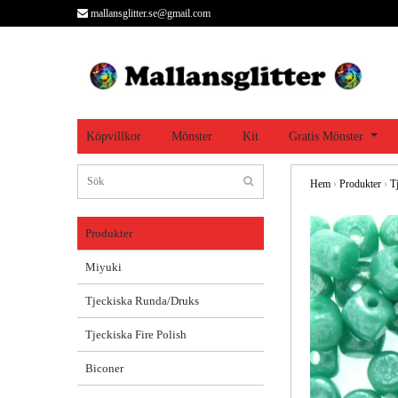
mallansglitter.se@gmail.com
Köpvillkor
Mönster
Kit
Gratis Mönster
Hem
›
Produkter
›
T
Produkter
Miyuki
Tjeckiska Runda/Druks
Tjeckiska Fire Polish
Biconer