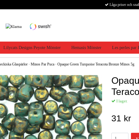
Låga priser och sna
Lilycats Designs Peyote Mönster
Hemasis Mönster
Les perles par
jeckiska Glaspärlor
›
Minos Par Puca
›
Opaque Green Turquoise Teracota Bronze Minos 5g
Opaqu
Teraco
I lager.
31 kr
K