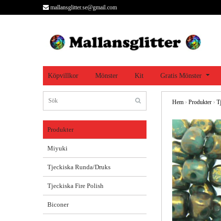
mallansglitter.se@gmail.com
Köpvillkor
Mönster
Kit
Gratis Mönster
Hem
›
Produkter
›
T
Produkter
Miyuki
Tjeckiska Runda/Druks
Tjeckiska Fire Polish
Biconer