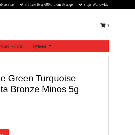
bb service
Fri frakt över 600kr inom Sverige
Ships Worldwide
0
 Puca® - Paris
Nyheter
e Green Turquoise
ta Bronze Minos 5g
öp