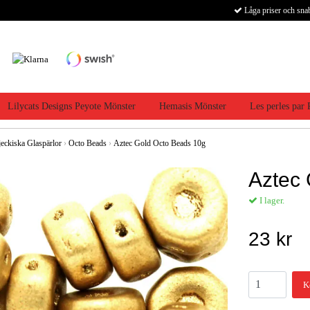
Låga priser och sna
Lilycats Designs Peyote Mönster
Hemasis Mönster
Les perles par
jeckiska Glaspärlor
›
Octo Beads
›
Aztec Gold Octo Beads 10g
Aztec
I lager.
23 kr
K