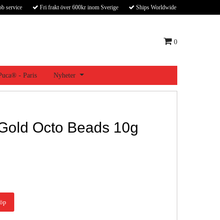
bb service
Fri frakt över 600kr inom Sverige
Ships Worldwide
0
 Puca® - Paris
Nyheter
 Gold Octo Beads 10g
öp