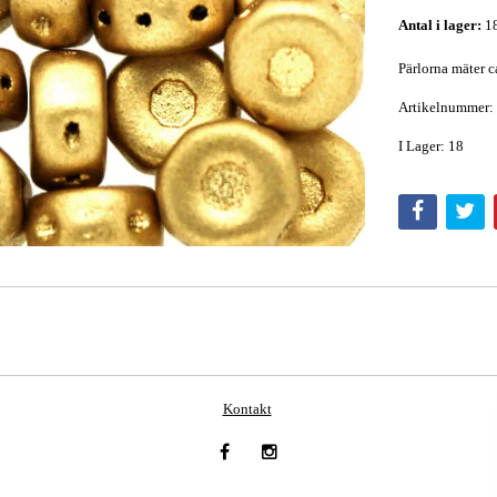
Antal i lager:
1
Pärlorna mäter c
Artikelnummer:
I Lager: 18
Kontakt