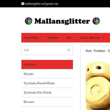
mallansglitter.se@gmail.com
Köpvillkor
Mönster
Kit
Gratis Mönster
Hem
›
Produkter
›
T
Produkter
Miyuki
Tjeckiska Runda/Druks
Tjeckiska Fire Polish
Biconer