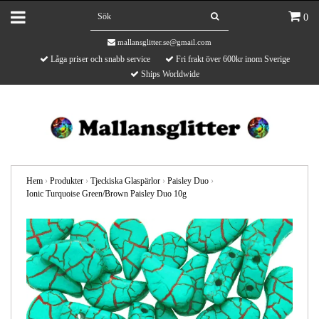
0
mallansglitter.se@gmail.com
Låga priser och snabb service
Fri frakt över 600kr inom Sverige
Ships Worldwide
Hem
›
Produkter
›
Tjeckiska Glaspärlor
›
Paisley Duo
›
Ionic Turquoise Green/Brown Paisley Duo 10g