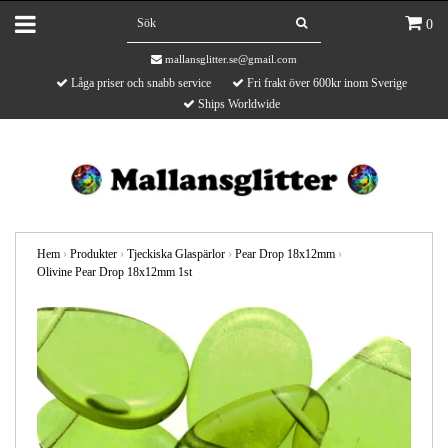
0
mallansglitter.se@gmail.com
Låga priser och snabb service
Fri frakt över 600kr inom Sverige
Ships Worldwide
Hem
›
Produkter
›
Tjeckiska Glaspärlor
›
Pear Drop 18x12mm
›
Olivine Pear Drop 18x12mm 1st