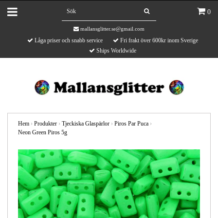
0
mallansglitter.se@gmail.com
Låga priser och snabb service
Fri frakt över 600kr inom Sverige
Ships Worldwide
Hem
›
Produkter
›
Tjeckiska Glaspärlor
›
Piros Par Puca
›
Neon Green Piros 5g