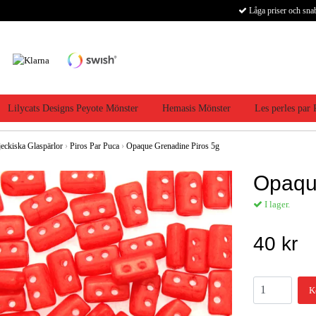
Låga priser och sna
Lilycats Designs Peyote Mönster
Hemasis Mönster
Les perles par
jeckiska Glaspärlor
›
Piros Par Puca
›
Opaque Grenadine Piros 5g
Opaqu
I lager.
40 kr
K