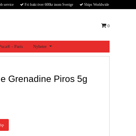
bb service
Fri frakt över 600kr inom Sverige
Ships Worldwide
0
 Puca® - Paris
Nyheter
e Grenadine Piros 5g
öp