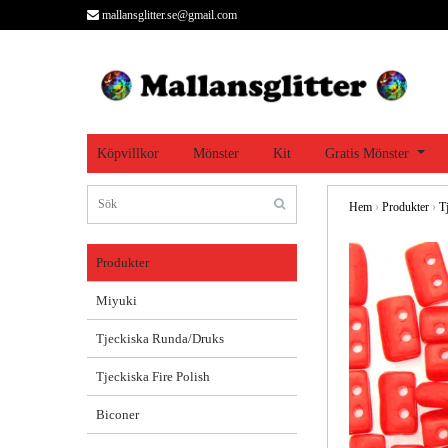
mallansglitter.se@gmail.com
Köpvillkor
Mönster
Kit
Gratis Mönster
Hem
›
Produkter
›
T
Produkter
Miyuki
Tjeckiska Runda/Druks
Tjeckiska Fire Polish
Biconer