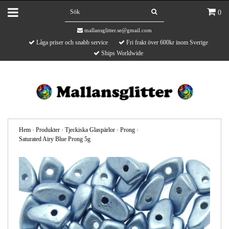
0
mallansglitter.se@gmail.com
Låga priser och snabb service
Fri frakt över 600kr inom Sverige
Ships Worldwide
Hem
›
Produkter
›
Tjeckiska Glaspärlor
›
Prong
›
Saturated Airy Blue Prong 5g