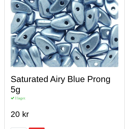
Saturated Airy Blue Prong
5g
I lager.
20 kr