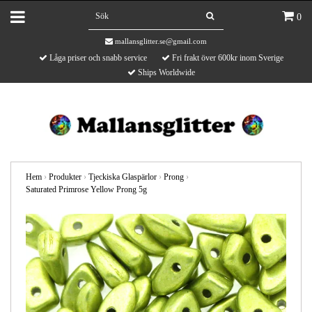
0
mallansglitter.se@gmail.com
Låga priser och snabb service
Fri frakt över 600kr inom Sverige
Ships Worldwide
Hem
›
Produkter
›
Tjeckiska Glaspärlor
›
Prong
›
Saturated Primrose Yellow Prong 5g