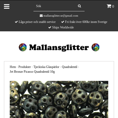
0
mallansglitter.se@gmail.com
Låga priser och snabb service
Fri frakt över 600kr inom Sverige
Ships Worldwide
Hem
›
Produkter
›
Tjeckiska Glaspärlor
›
Quadralentil
›
Jet Bronze Picasso Quadralentil 10g