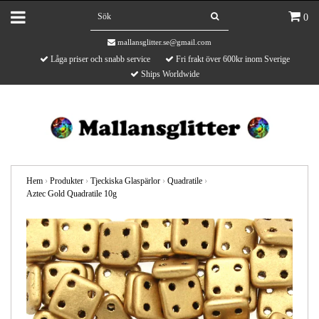
0
mallansglitter.se@gmail.com
Låga priser och snabb service
Fri frakt över 600kr inom Sverige
Ships Worldwide
Hem
›
Produkter
›
Tjeckiska Glaspärlor
›
Quadratile
›
Aztec Gold Quadratile 10g