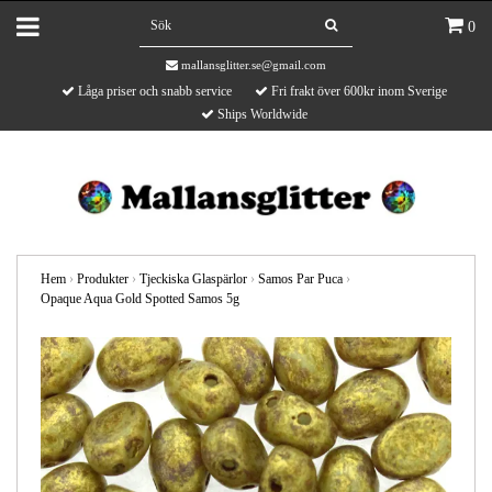
0
mallansglitter.se@gmail.com
Låga priser och snabb service
Fri frakt över 600kr inom Sverige
Ships Worldwide
Hem
›
Produkter
›
Tjeckiska Glaspärlor
›
Samos Par Puca
›
Opaque Aqua Gold Spotted Samos 5g