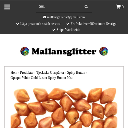
0
mallansglitter.se@gmail.com
Låga priser och snabb service
Fri frakt över 600kr inom Sverige
Ships Worldwide
Hem
›
Produkter
›
Tjeckiska Glaspärlor
›
Spiky Button
›
Opaque White Gold Luster Spiky Button 50st