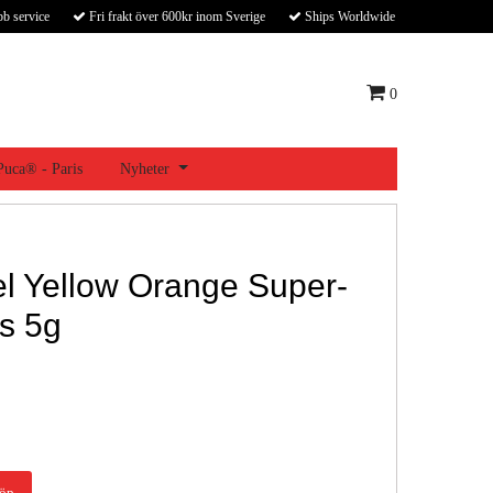
bb service
Fri frakt över 600kr inom Sverige
Ships Worldwide
0
 Puca® - Paris
Nyheter
l Yellow Orange Super-
s 5g
öp