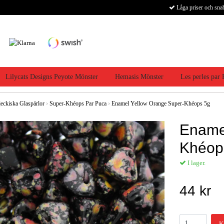
Låga priser och sna
Lilycats Designs Peyote Mönster
Hemasis Mönster
Les perles par
jeckiska Glaspärlor
›
Super-Khéops Par Puca
›
Enamel Yellow Orange Super-Khéops 5g
Ename
Khéop
I lager.
44 kr
K