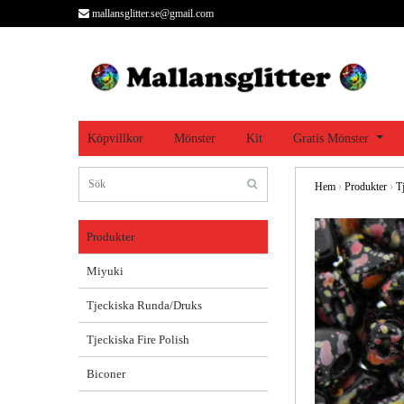
mallansglitter.se@gmail.com
Köpvillkor
Mönster
Kit
Gratis Mönster
Hem
›
Produkter
›
T
Produkter
Miyuki
Tjeckiska Runda/Druks
Tjeckiska Fire Polish
Biconer