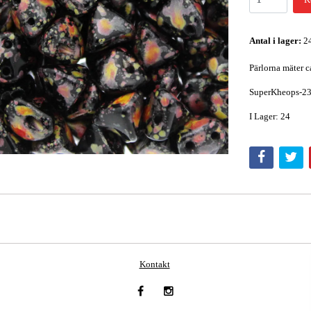
Antal i lager:
2
Pärlorna mäter c
SuperKheops-2
I Lager: 24
Kontakt