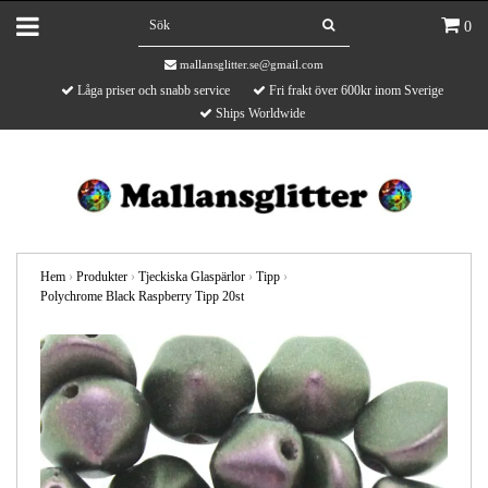
0
mallansglitter.se@gmail.com
Låga priser och snabb service
Fri frakt över 600kr inom Sverige
Ships Worldwide
Hem
›
Produkter
›
Tjeckiska Glaspärlor
›
Tipp
›
Polychrome Black Raspberry Tipp 20st