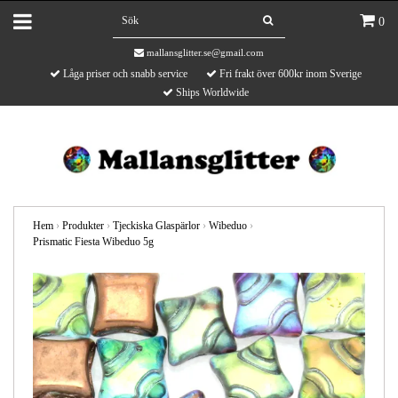
0
mallansglitter.se@gmail.com
Låga priser och snabb service
Fri frakt över 600kr inom Sverige
Ships Worldwide
Hem
›
Produkter
›
Tjeckiska Glaspärlor
›
Wibeduo
›
Prismatic Fiesta Wibeduo 5g