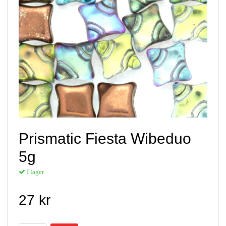
Prismatic Fiesta Wibeduo
5g
I lager.
27 kr