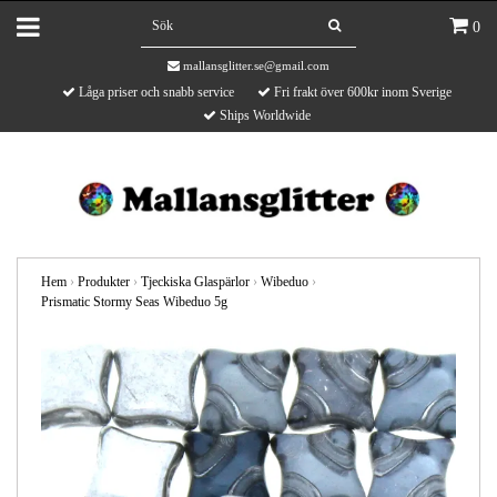
0
mallansglitter.se@gmail.com
Låga priser och snabb service
Fri frakt över 600kr inom Sverige
Ships Worldwide
Hem
›
Produkter
›
Tjeckiska Glaspärlor
›
Wibeduo
›
Prismatic Stormy Seas Wibeduo 5g