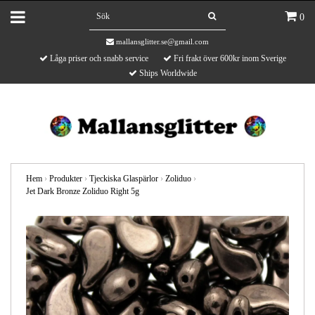
0
mallansglitter.se@gmail.com
Låga priser och snabb service
Fri frakt över 600kr inom Sverige
Ships Worldwide
Hem
›
Produkter
›
Tjeckiska Glaspärlor
›
Zoliduo
›
Jet Dark Bronze Zoliduo Right 5g