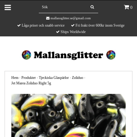
0
mallansglitter.se@gmail.com
Låga priser och snabb service
Fri frakt över 600kr inom Sverige
Ships Worldwide
Hem
›
Produkter
›
Tjeckiska Glaspärlor
›
Zoliduo
›
Jet Marea Zoliduo Right 5g