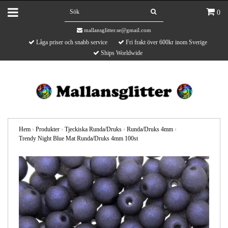
0
mallansglitter.se@gmail.com
Låga priser och snabb service
Fri frakt över 600kr inom Sverige
Ships Worldwide
Hem
›
Produkter
›
Tjeckiska Runda/Druks
›
Runda/Druks 4mm
›
Trendy Night Blue Mat Runda/Druks 4mm 100st